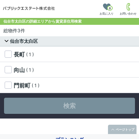
0
お気に入り
お問い合わせ
仙台市太白区の詳細エリアから賃貸居住用検索
総物件3件
仙台市太白区
長町
( 1 )
向山
( 1 )
門前町
( 1 )
検索
ページトップ