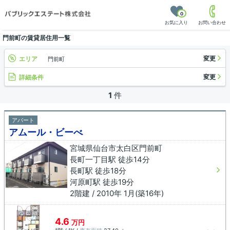
0
お気に入り
お問い合わせ
門前町の賃貸居住用一覧
変更
エリア
門前町
変更
詳細条件
1
件
アパート
アムール・ビーべ
宮城県仙台市太白区門前町
長町一丁目駅 徒歩14分
長町駅 徒歩18分
河原町駅 徒歩19分
2階建 / 2010年 1月(築16年)
4.6
万円