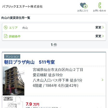
0
お気に入り
お問い合わせ
向山の賃貸居住用一覧
変更
エリア
向山
変更
詳細条件
1
件
マンション
朝日プラザ向山 511号室
宮城県仙台市太白区向山２丁目
愛宕橋駅 徒歩19分
八木山入口バス停下車 徒歩1分
6階建 / 1984年 6月(築42年)
7.9
万円