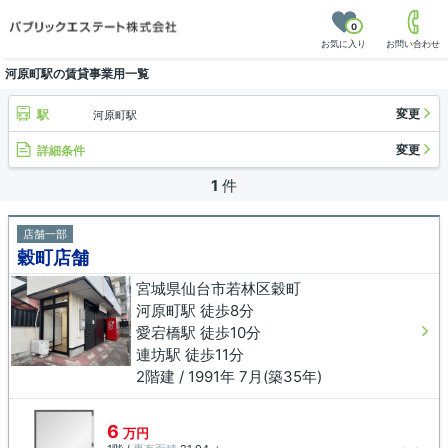
0
お気に入り
お問い合わせ
河原町駅の賃貸事業用一覧
変更
駅
河原町駅
変更
詳細条件
1
件
店舗一部
穀町店舗
宮城県仙台市若林区穀町
河原町駅 徒歩8分
愛宕橋駅 徒歩10分
連坊駅 徒歩11分
2階建 / 1991年 7月(築35年)
6
万円