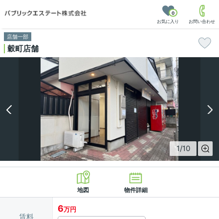
0
お気に入り
お問い合わせ
店舗一部
穀町店舗
1
/
10
地図
物件詳細
6
万円
賃料