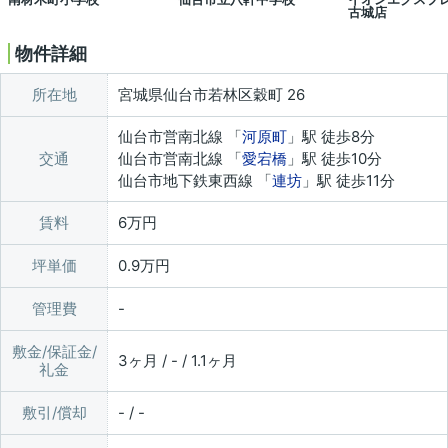
古城店
物件詳細
所在地
宮城県仙台市若林区穀町 26
仙台市営南北線 「
河原町
」駅 徒歩8分
交通
仙台市営南北線 「
愛宕橋
」駅 徒歩10分
仙台市地下鉄東西線 「
連坊
」駅 徒歩11分
賃料
6万円
坪単価
0.9万円
管理費
敷金/保証金/
3ヶ月 / - / 1.1ヶ月
礼金
敷引/償却
- / -