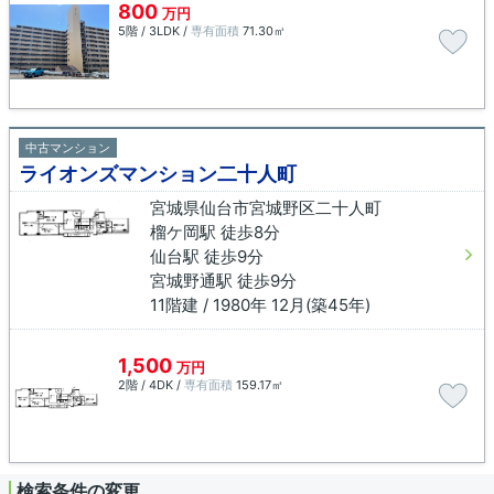
800
万円
5階 / 3LDK /
専有面積
71.30㎡
中古マンション
ライオンズマンション二十人町
宮城県仙台市宮城野区二十人町
榴ケ岡駅 徒歩8分
仙台駅 徒歩9分
宮城野通駅 徒歩9分
11階建 / 1980年 12月(築45年)
1,500
万円
2階 / 4DK /
専有面積
159.17㎡
検索条件の変更