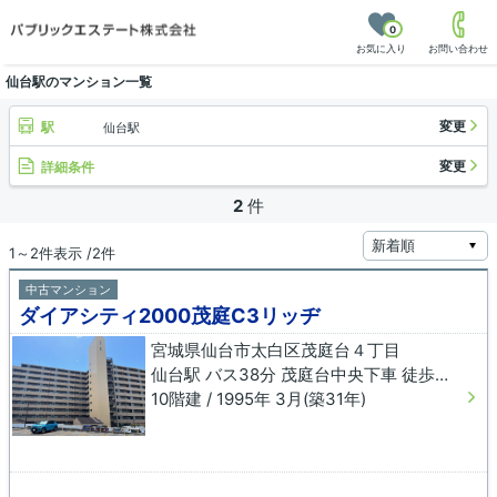
0
お気に入り
お問い合わせ
仙台駅のマンション一覧
変更
駅
仙台駅
変更
詳細条件
2
件
1～2件表示 /2件
中古マンション
ダイアシティ2000茂庭C3リッヂ
宮城県仙台市太白区茂庭台４丁目
仙台駅 バス38分 茂庭台中央下車 徒歩4分
10階建 / 1995年 3月(築31年)