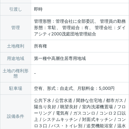
引渡し
即時
管理形態：管理会社に全部委託、 管理員の勤務
管理
形態：常駐、 管理組合：有、 管理会社：ダイ
アシティ2000茂庭団地管理組合
土地権利
所有権
用途地域
第一種中高層住居専用地域
土地の権利形
態
駐車場
空有、形式：自走式、月額料金：5,000円
公共下水 / 公営水道 / 閑静な住宅地 / 都市ガス /
陽当り良好 / 眺望良好 / 室内洗濯機置場 / フロ
ーリング / 電気有 / ガスコンロ / コンロ２口以
設備条件
上 / システムキッチン / 対面式キッチン / コン
ロ３口 / バス・トイレ別 / 追焚機能浴室 / 温水