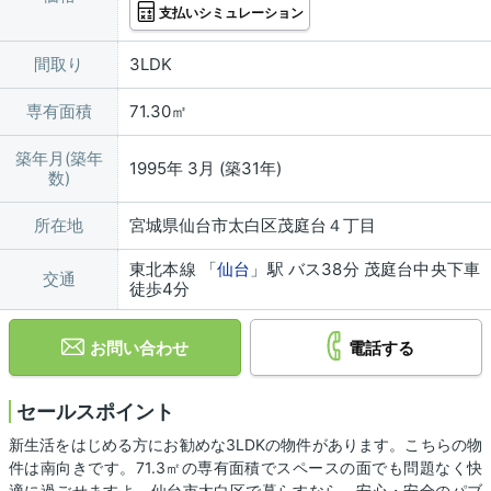
支払いシミュレーション
間取り
3LDK
専有面積
71.30㎡
築年月(築年
1995年 3月 (築31年)
数)
所在地
宮城県仙台市太白区茂庭台４丁目
東北本線 「
仙台
」駅 バス38分 茂庭台中央下車
交通
徒歩4分
お問い合わせ
電話する
セールスポイント
新生活をはじめる方にお勧めな3LDKの物件があります。こちらの物
件は南向きです。71.3㎡の専有面積でスペースの面でも問題なく快
適に過ごせますよ。仙台市太白区で暮らすなら、安心・安全のパブ