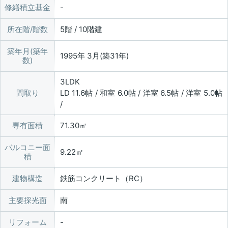
修繕積立基金
所在階/階数
5階 / 10階建
築年月(築年
1995年 3月(築31年)
数)
3LDK
間取り
LD 11.6帖 / 和室 6.0帖 / 洋室 6.5帖 / 洋室 5.0帖
/
専有面積
71.30㎡
バルコニー面
9.22㎡
積
建物構造
鉄筋コンクリート（RC）
主要採光面
南
リフォーム