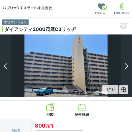
0
お気に入り
お問い合わせ
中古マンション
ダイアシティ2000茂庭C3リッヂ
1
/
10
地図
物件詳細
800
万円
価格