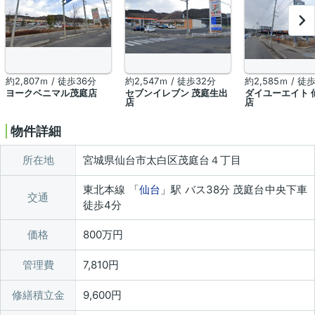
約2,807ｍ / 徒歩36分
約2,547ｍ / 徒歩32分
約2,585ｍ / 徒
ヨークベニマル茂庭店
セブンイレブン 茂庭生出
ダイユーエイト 
店
店
物件詳細
所在地
宮城県仙台市太白区茂庭台４丁目
東北本線 「
仙台
」駅 バス38分 茂庭台中央下車
交通
徒歩4分
価格
800万円
管理費
7,810円
修繕積立金
9,600円