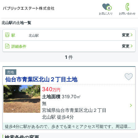
0
お気に入り
お問い合わせ
北山駅の土地一覧
変更
駅
北山駅
変更
詳細条件
1
件
売地
仙台市青葉区北山２丁目土地
340
万円
土地面積
319.70㎡
無
宮城県仙台市青葉区北山２丁目
北山駅 徒歩4分
徒歩4分に駅があるので、歩きでも楽々とアクセス可能です。周辺環境も良好なエリアにある売地です。土地面積は297.52㎡(公簿)でございます。接道幅が10m以上あると利便性が高いです。不動産探しは後悔したくないですよね。地元密着の当社が、お客様のこだわりにとことんお応えします。ぜひお気軽にお問い合わせください。
検索条件の変更