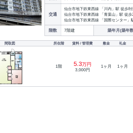
仙台市地下鉄東西線 「川内」駅 徒歩8
交通
仙台市地下鉄東西線 「青葉山」駅 徒歩
仙台市地下鉄東西線 「国際センター」駅
階数
7階建
築年月(築年数
間取図
所在階
賃料 / 管理費
敷金
礼金
5.3
万円
1階
1ヶ月
1ヶ月
3,000円