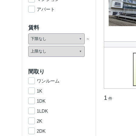
アパート
賃料
間取り
ワンルーム
1K
1
件
1DK
1LDK
2K
2DK