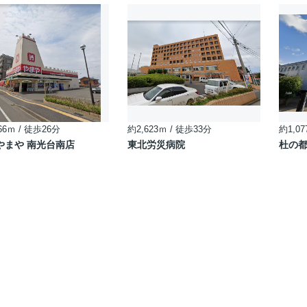
66ｍ / 徒歩26分
約2,623ｍ / 徒歩33分
約1,07
やまや 南光台南店
東北労災病院
杜の