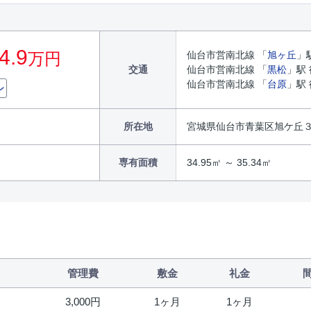
4.9
万円
仙台市営南北線 「
旭ヶ丘
」
交通
仙台市営南北線 「
黒松
」駅 
仙台市営南北線 「
台原
」駅 
ン
所在地
宮城県仙台市青葉区旭ケ丘
専有面積
34.95㎡ ～ 35.34㎡
管理費
敷金
礼金
3,000円
1ヶ月
1ヶ月