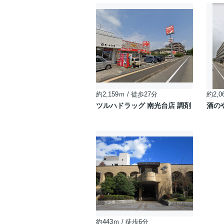
約2,159ｍ / 徒歩27分
約2,0
ツルハドラッグ 南光台店 調剤
酒の
約443ｍ / 徒歩6分