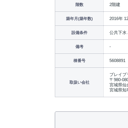
2階建
階数
2016年 1
築年月(築年数)
公共下水 
設備条件
備考
5608891
棟番号
プレイプ
〒980-08
取扱い会社
宮城県仙台
宮城県知事