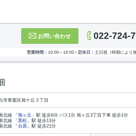
022-724-
お問い合わせ
営業時間：
10:00～18:00 /
定休日：
土日祝（時期により
細
台市青葉区旭ケ丘３丁目
南北線 「
旭ヶ丘
」駅 徒歩6分 バス1分 旭ヶ丘3丁目下車 徒歩1分
南北線 「
黒松
」駅 徒歩13分
南北線 「
台原
」駅 徒歩21分