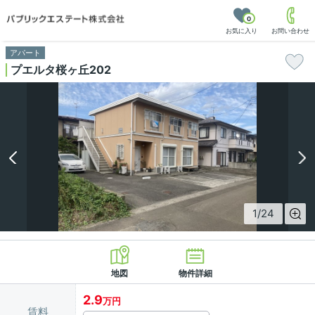
0
お気に入り
お問い合わせ
アパート
プエルタ桜ヶ丘202
1
/
24
地図
物件詳細
2.9
万円
賃料