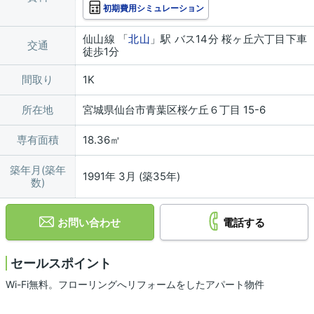
初期費用シミュレーション
仙山線 「
北山
」駅 バス14分 桜ヶ丘六丁目下車
交通
徒歩1分
間取り
1K
所在地
宮城県仙台市青葉区桜ケ丘６丁目 15-6
専有面積
18.36㎡
築年月(築年
1991年 3月 (築35年)
数)
お問い合わせ
電話する
セールスポイント
Wi-Fi無料。フローリングへリフォームをしたアパート物件