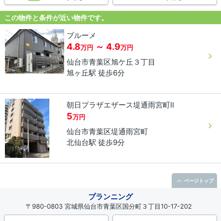
この物件と条件が近い物件です。
ブルーメ
4.8
～ 4.9
万円
万円
仙台市青葉区
旭ケ丘
３丁目
旭ヶ丘駅 徒歩6分
朝日プラザエザース堤通雨宮町Ⅱ
5
万円
仙台市青葉区
堤通雨宮町
北仙台駅 徒歩9分
ページトップ
プランニング
〒980-0803 宮城県仙台市青葉区国分町３丁目10-17-202