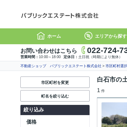
ホーム
エリアから探す
022-724-7
お問い合わせはこちら
営業時間：
10:00～18:00
定休日：
土日祝（時期により無休）
不動産ショップ パブリックエステート株式会社
市区町村選
白石市の
市区町村を変更
1
件
町名を絞り込む
絞り込み
価格