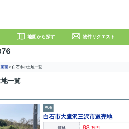
地図から探す
物件リクエスト
376
択画面
白石市の土地一覧
土地一覧
売地
白石市大鷹沢三沢市道売地
88
価格
万円