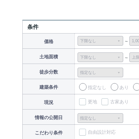
条件
価格
土地面積
徒歩分数
建築条件
指定なし
あり
更地
古家あり
現況
情報の公開日
自由設計対応
こだわり条件